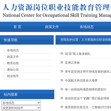
首 页
政策文件
各地动态
常用下载
关于我们
产品
快速导航
您现在的位置：
人力资源岗位职业技能
各地动态
战“疫”新人集体婚礼
政策文件
亚洲正青春
教育在线
通知公告
青年是亚洲文明可持续发展的接班
就业指导
中国航天再启星辰大海梦
每一份祝福和感恩都将助爱前行
站内搜索
谁动扶贫这个“奶酪” 我们就处理谁
教育部部长陈宝生：已整顿20万所