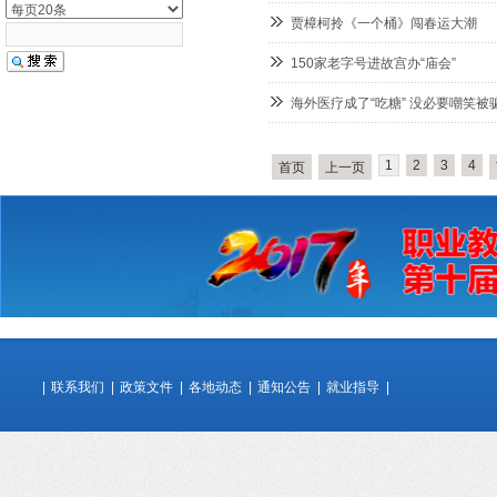
贾樟柯拎《一个桶》闯春运大潮
150家老字号进故宫办“庙会”
海外医疗成了“吃糖” 没必要嘲笑被
1
2
3
4
首页
上一页
|
联系我们
|
政策文件
|
各地动态
|
通知公告
|
就业指导
|