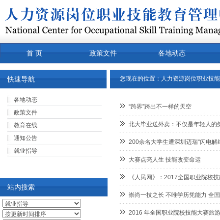
首 页
政策文件
各地动态
常用下载
关于我们
产品
快速导航
您现在的位置：
人力资源岗位职业技能
各地动态
“跨界”跨出不一样的天空
政策文件
北大毕业送外卖：不仅是年轻人的
教育在线
通知公告
200余名大学生遭深圳迈瑞“闪电解
就业指导
大赛点亮人生 技能改变命运
《人民网》：2017全国职业院校
站内搜索
崇尚一技之长 不唯学历凭能力 全
2016 年全国职业院校技能大赛